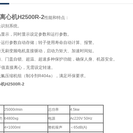
心机H2500R-2
性能和特点：
别系统。
示，同时显示设定参数和运行参数。
行参数自动存储；转子使用寿命自动计算、报警。
刷变频电机直接驱动，启动力矩大、加速时间短。
、门盖自锁、超温、超速多种保护功能，确保人身、机器安全。
值直接离心，无需设定转速。
压缩机组（制冷剂R404a），满足环保要求。
H2500R-2
25000r/min
总功率
4.5kw
力
64800xg
电源
Ac220V 50Hz
4×1000ml
整机噪声
＜65dB(A)