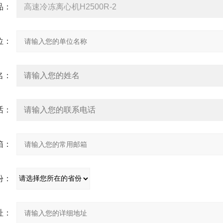
：
：
：
：
：
：
：