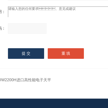
：
：
请
输入计算结果（填写阿拉
伯数字），如：三加四=7
UW2200H进口高性能电子天平