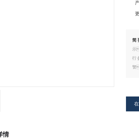
产
更
简
示
行
警
详情