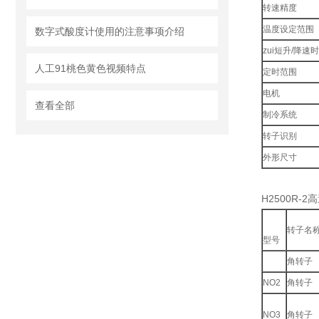
转速精度
温度设定范围
数字式酸度计使用的注意事项介绍
zui短升/降速
人工91桃色黄色视频特点
定时范围
电机
查看全部
制冷系统
转子识别
外形尺寸
H2500R-
转子名
型号
角转子
NO2
角转子
NO3
角转子