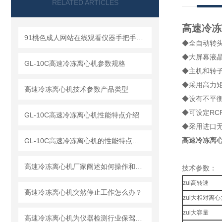
RELATED ARTICLES
高速冷冻离
91桃色成人网站在线观看仪器手把手教你如何读懂冷冻离心机
◆全自动转头识
◆大屏幕液晶显
GL-10C高速冷冻离心机参数规格
◆主机和转子运
◆采用高力矩无
高速冷冻离心机技术参数产品类型
◆设有不平衡
◆可设定RCF
GL-10C高速冷冻离心机性能特点介绍
◆采用进口无氟
高速冷冻离心机
GL-10C高速冷冻离心机的性能特点与参数
高速冷冻离心机厂家阐述如何操作和解释工作原理
技术参数：
zui高转速
高速冷冻离心机突然停止工作怎么办？
zui大相对离心
zui大容量
高速冷冻离心机为仪器检测行业保驾护航