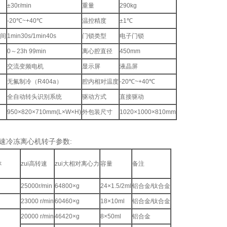
±30r/min
重量
290kg
-20℃~+40℃
温控精度
±1℃
时间
1min30s/1min40s
门锁类型
电子门锁
0～23h 99min
离心腔直径
450mm
交流变频电机
显示屏
液晶屏
无氟制冷（R404a）
腔内相对温度
-20℃~+40℃
全自动转头识别系统
驱动方式
直接驱动
950×820×710mm(L×W×H)
外包装尺寸
1020×1000×810mm
2高速冷冻离心机转子参数:
称
zui高转速
zui大相对离心力
容量
备注
25000r/min
64800×g
24×1.5/2ml
铝合金/钛合金
23000 r/min
60460×g
18×10ml
铝合金/钛合金
20000 r/min
46420×g
8×50ml
铝合金