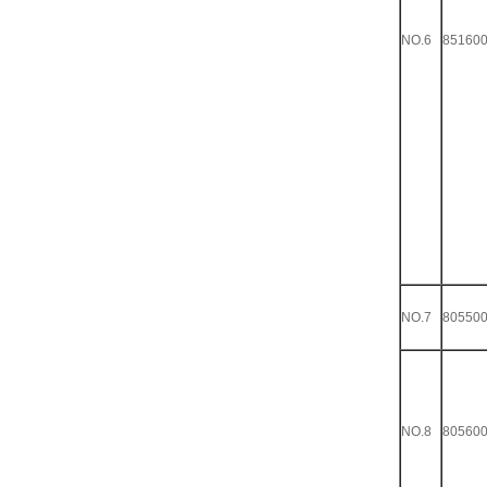
NO.6
85160
NO.7
80550
NO.8
80560