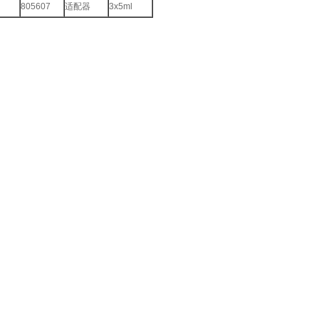
805607
适配器
3x5ml