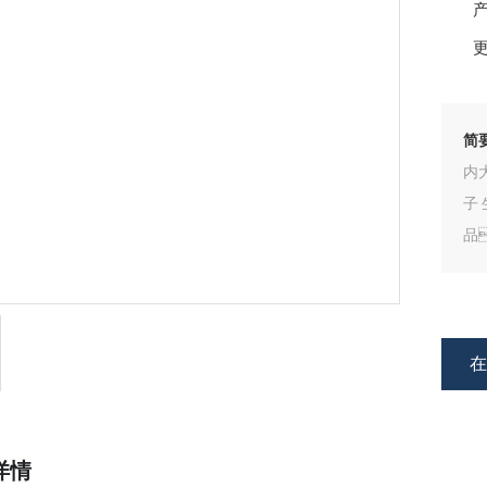
产
更
简
内
子
品
详情