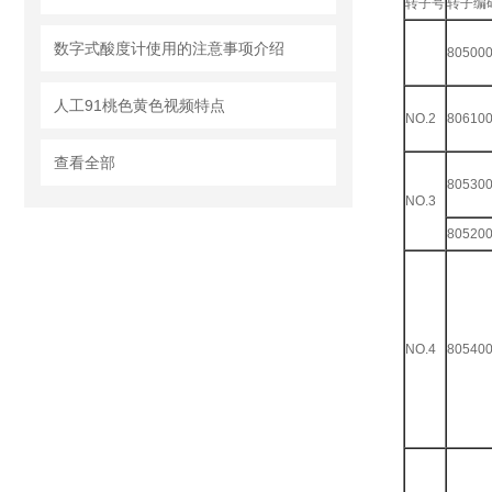
转子号
转子编
数字式酸度计使用的注意事项介绍
80500
人工91桃色黄色视频特点
NO.2
80610
查看全部
80530
NO.3
80520
NO.4
80540