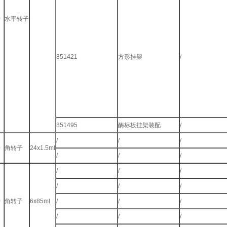
0
水平转子
851421
方形挂架
/
851495
酶标板挂架装配
/
/
/
/
0
角转子
24x1.5ml
/
/
/
/
/
/
/
/
/
0
角转子
6x85ml
/
/
/
/
/
/