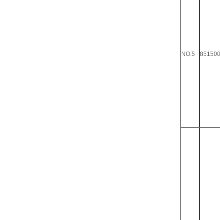
NO.5
85150