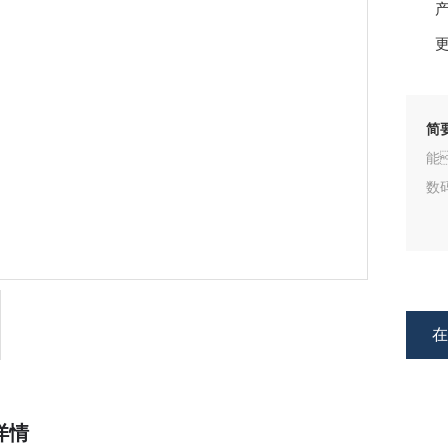
产
更
简
能
数
详情