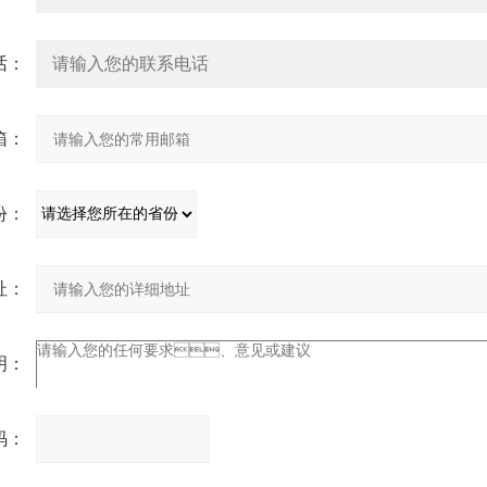
：
：
：
：
：
：