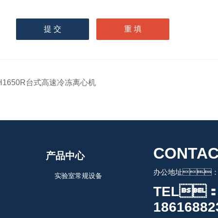
请
输入计算结果（填写阿拉
伯数字），如：三加四=7
H1650R台式高速冷冻离心机
CONTAC
产品中心
办公地址：
实验室常规设备
TEL
18616882