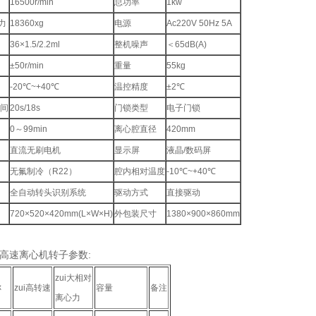
16500r/min
总功率
1kw
力
18360xg
电源
Ac220V 50Hz 5A
36×1.5/2.2ml
整机噪声
＜65dB(A)
±50r/min
重量
55kg
-20℃~+40℃
温控精度
±2℃
时间
20s/18s
门锁类型
电子门锁
0～99min
离心腔直径
420mm
直流无刷电机
显示屏
液晶/数码屏
无氟制冷（R22）
腔内相对温度
-10℃~+40℃
全自动转头识别系统
驱动方式
直接驱动
720×520×420mm(L×W×H)
外包装尺寸
1380×900×860mm
台式高速离心机转子参数:
zui大相对
称
zui高转速
容量
备注
离心力