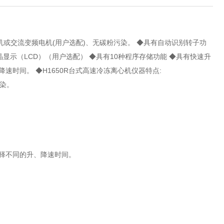
刷电机或交流变频电机(用户选配)、无碳粉污染。 ◆具有自动识别转子功
液晶显示（LCD）（用户选配） ◆具有10种程序存储功能 ◆具有快速升
、降速时间。 ◆H1650R台式高速冷冻离心机仪器特点:
。
的升、降速时间。