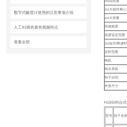
zui高转速
zui大相对离心
数字式酸度计使用的注意事项介绍
zui大容量
转速精度
人工91桃色黄色视频特点
温度设定范围
查看全部
zui短升/降速
定时范围
电机
制冷系统
转子识别
外形尺寸
H1650R
型号
转子名