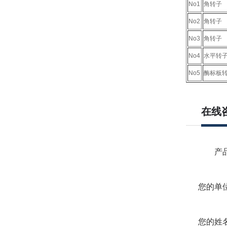
No1
角转子
No2
角转子
No3
角转子
No4
水平转
No5
酶标板
在线
产品
您的单位
您的姓名